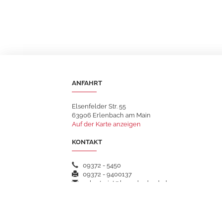
ANFAHRT
Elsenfelder Str. 55
63906 Erlenbach am Main
Auf der Karte anzeigen
KONTAKT
09372 - 5450
09372 - 9400137
sekretariat@hsgerlenbach.de
WEITERFÜHRENDE LINKS