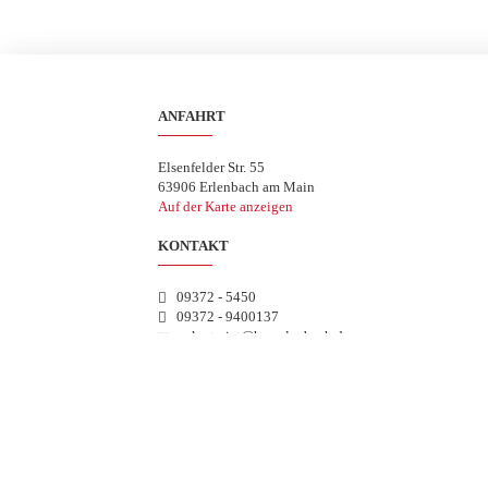
ANFAHRT
Elsenfelder Str. 55
63906 Erlenbach am Main
Auf der Karte anzeigen
KONTAKT
09372 - 5450
09372 - 9400137
sekretariat@hsgerlenbach.de
WEITERFÜHRENDE LINKS
Datenschutz
Impressum