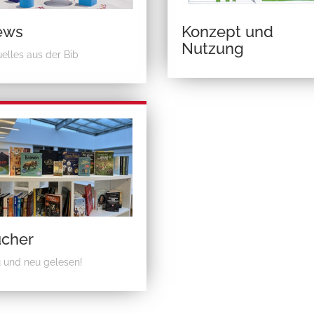
ews
Konzept und
Nutzung
uelles aus der Bib
cher
 und neu gelesen!