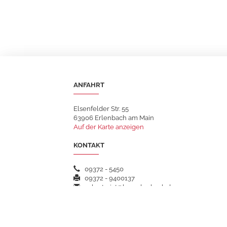
ANFAHRT
Elsenfelder Str. 55
63906 Erlenbach am Main
Auf der Karte anzeigen
KONTAKT
09372 - 5450
09372 - 9400137
sekretariat@hsgerlenbach.de
WEITERFÜHRENDE LINKS