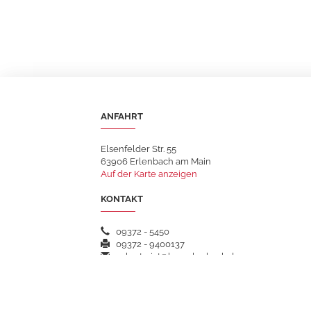
ANFAHRT
Elsenfelder Str. 55
63906 Erlenbach am Main
Auf der Karte anzeigen
KONTAKT
09372 - 5450
09372 - 9400137
sekretariat@hsgerlenbach.de
WEITERFÜHRENDE LINKS