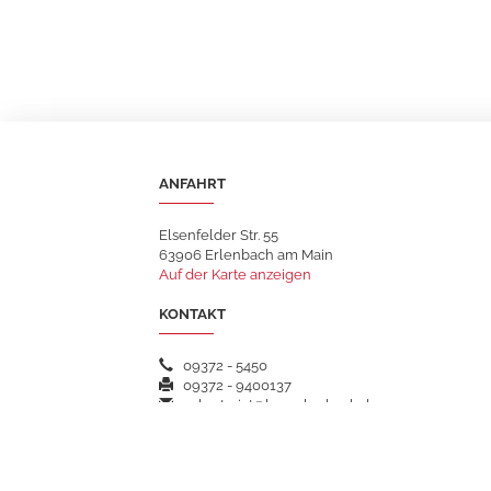
ANFAHRT
Elsenfelder Str. 55
63906 Erlenbach am Main
Auf der Karte anzeigen
KONTAKT
09372 - 5450
09372 - 9400137
sekretariat@hsgerlenbach.de
WEITERFÜHRENDE LINKS