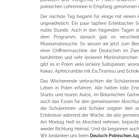
polnischen Lehrerinnen in Empfang genommen un
Der nächste Tag begann für einige mit einem k
ungewöhnlich. Ein paar tapfere Erlenbacher S
nullte Stunde. Auch in den folgenden Tagen 
dem Programm, danach gab es verschieden
Museumsbesuche. So wissen wir jetzt zum Beis
einer Chiffriermaschine der Deutschen im Zw
berühmten und sehr leckeren Martinshörnchen 
gibt es in Polen viele leckere Süßspeisen, w
Kakao, Apfelcrumble mit Eis,Tiramisu und Sch
Das Wochenende verbrachten die Schülerinnen
Leben in Polen erfahren. Alle hatten tolle E
Stunts und teuren Autos, im Botanischen Garte
auch das Essen für den gemeinsamen Abschluss
die Schülerinnen und Schüler zeigten den a
Erlebnisse während der Woche, die alle gemeins
Am Montag hieß es Abschied nehmen, bepackt mi
wieder Richtung Heimat. Und da begannen auch f
Wir bedanken uns beim
Deutsch-Polnischen J