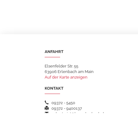
ANFAHRT
Elsenfelder Str. 55
63906 Erlenbach am Main
Auf der Karte anzeigen
KONTAKT
09372 - 5450
09372 - 9400137
sekretariat@hsgerlenbach.de
WEITERFÜHRENDE LINKS