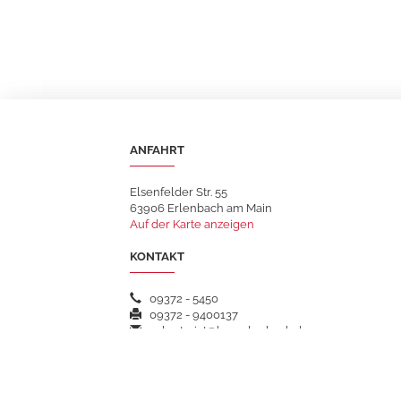
ANFAHRT
Elsenfelder Str. 55
63906 Erlenbach am Main
Auf der Karte anzeigen
KONTAKT
09372 - 5450
09372 - 9400137
sekretariat@hsgerlenbach.de
WEITERFÜHRENDE LINKS