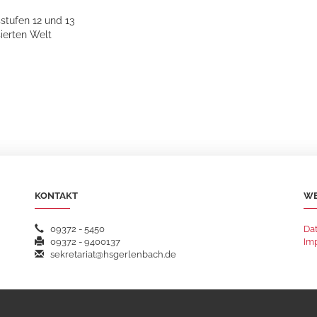
stufen 12 und 13
sierten Welt
KONTAKT
WE
09372 - 5450
Da
09372 - 9400137
Im
sekretariat@hsgerlenbach.de