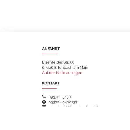
ANFAHRT
Elsenfelder Str. 55
63906 Erlenbach am Main
Auf der Karte anzeigen
KONTAKT
09372 - 5450
09372 - 9400137
sekretariat@hsgerlenbach.de
WEITERFÜHRENDE LINKS