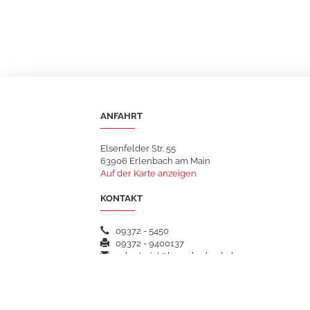
ANFAHRT
Elsenfelder Str. 55
63906 Erlenbach am Main
Auf der Karte anzeigen
KONTAKT
09372 - 5450
09372 - 9400137
sekretariat@hsgerlenbach.de
WEITERFÜHRENDE LINKS