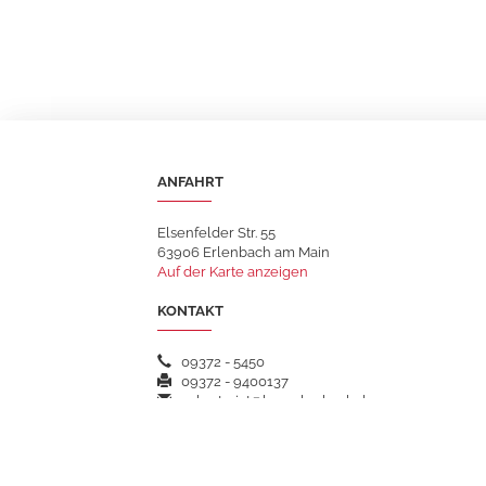
ANFAHRT
Elsenfelder Str. 55
63906 Erlenbach am Main
Auf der Karte anzeigen
KONTAKT
09372 - 5450
09372 - 9400137
sekretariat@hsgerlenbach.de
WEITERFÜHRENDE LINKS