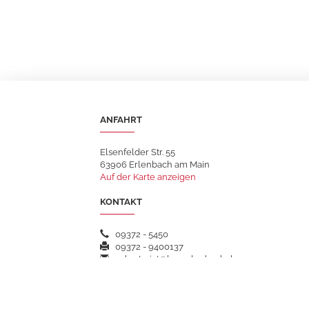
ANFAHRT
Elsenfelder Str. 55
63906 Erlenbach am Main
Auf der Karte anzeigen
KONTAKT
09372 - 5450
09372 - 9400137
sekretariat@hsgerlenbach.de
WEITERFÜHRENDE LINKS