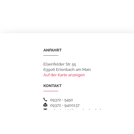
ANFAHRT
Elsenfelder Str. 55
63906 Erlenbach am Main
Auf der Karte anzeigen
KONTAKT
09372 - 5450
09372 - 9400137
sekretariat@hsgerlenbach.de
WEITERFÜHRENDE LINKS