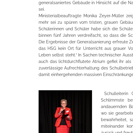
generalsaniertes Gebäude in Hinsicht auf die N
sei.
Ministerialbeauftragte Monika Zeyer-Müller ze
mehr sei zu spüren vom tristen, grauen Gebä
Schülerinnen und Schüler habe sich die Schül
binnen fünf Jahren verdreifacht, so dass die S
Die Ergebnisse der Generalsanierung erfreute Z
das HSG kein Ort für Unterricht aus grauer Vor
Leben selbst steht.“ In Sachen technischer Auss
auch das lichtdurchflutete Atrium gefiel ihr al
zuverlässige Aufrechterhaltung des Schulbetri
damit einhergehenden massiven Einschränkunge
Schulleiterin 
Schlimmste be
andauernden Bau
wo sie gearbeit
bewahrheitet, 
miteinander ko
zurück und freut