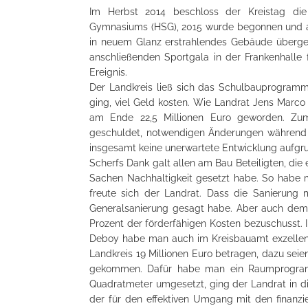
Im Herbst 2014 beschloss der Kreistag die
Gymnasiums (HSG), 2015 wurde begonnen und am
in neuem Glanz erstrahlendes Gebäude überg
anschließenden Sportgala in der Frankenhalle f
Ereignis.
Der Landkreis ließ sich das Schulbauprogramm
ging, viel Geld kosten. Wie Landrat Jens Marco S
am Ende 22,5 Millionen Euro geworden. Zum
geschuldet, notwendigen Änderungen während
insgesamt keine unerwartete Entwicklung aufgru
Scherfs Dank galt allen am Bau Beteiligten, die
Sachen Nachhaltigkeit gesetzt habe. So habe 
freute sich der Landrat. Dass die Sanierung 
Generalsanierung gesagt habe. Aber auch dem 
Prozent der förderfähigen Kosten bezuschusst. 
Deboy habe man auch im Kreisbauamt exzellente
Landkreis 19 Millionen Euro betragen, dazu sei
gekommen. Dafür habe man ein Raumprogram
Quadratmeter umgesetzt, ging der Landrat in di
der für den effektiven Umgang mit den finanzie