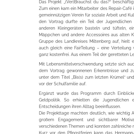
Das Projekt „(Ver)Brauchst du das?“ beschäfti
Zum einen kam ein Mitarbeiter des Repair-Café 
gemeinnützigen Verein für soziale Arbeit und Kul
den Vortrag durfte ein Teil der Jugendliche
anderen Kleingeräten basteln und tüfteln, e
Mäppchen und andere Accessoires aus alten Kle
Gruppe des Landkreises Miltenberg auf, hielt
auch gleich eine FairTeilung – eine Verteilun
ganz kostenfrei. Aus einem Teil der geretteten 
Mit Lebensmittelverschwendung setzte sich auc
dem Vortrag gewonnenen Erkenntnisse und zusät
unter dem Titel „Bis(s) zum letzten Krümel“ u
vor der Schulfamilie auf.
Ergänzt wurde das Programm durch Einblicke
Geldpolitik. So erhielten die Jugendlichen 
Entscheidungen ihren Alltag beeinflussen.
Die Projekttage machten deutlich, wie wichtig 
großem Engagement und sichtbarer Motiva
verschiedenen Themen und konnten zahlreiche 
Kurz vor den Pfingstferien kann das Hermann