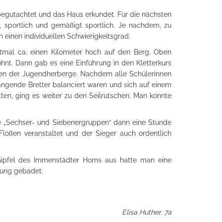
egutachtet und das Haus erkundet. Für die nächsten
h, sportlich und gemäßigt sportlich. Je nachdem, zu
 einen individuellen Schwierigkeitsgrad.
 erstmal ca. einen Kilometer hoch auf den Berg. Oben
nt. Dann gab es eine Einführung in den Kletterkurs
ten der Jugendherberge. Nachdem alle Schülerinnen
ängende Bretter balanciert waren und sich auf einem
ten, ging es weiter zu den Seilrutschen. Man konnte
ie „Sechser- und Siebenergruppen“ dann eine Stunde
lößen veranstaltet und der Sieger auch ordentlich
Gipfel des Immenstädter Horns aus hatte man eine
rung gebadet.
sie bestimmt noch einmal machen.
Elisa Huther, 7a