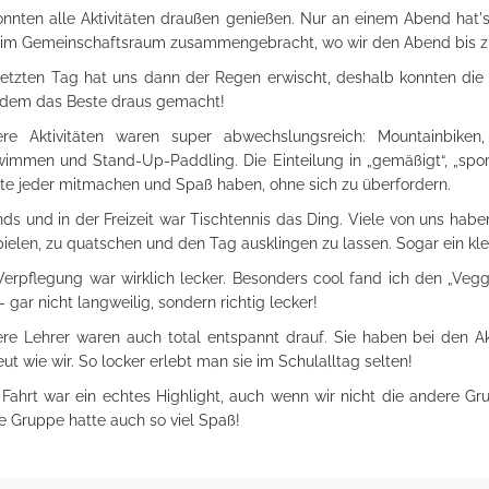
nnten alle Aktivitäten draußen genießen. Nur an einem Abend hat's
l im Gemeinschaftsraum zusammengebracht, wo wir den Abend bis zu
etzten Tag hat uns dann der Regen erwischt, deshalb konnten die
zdem das Beste draus gemacht!
re Aktivitäten waren super abwechslungsreich: Mountainbiken
immen und Stand-Up-Paddling. Die Einteilung in „gemäßigt“, „sportl
te jeder mitmachen und Spaß haben, ohne sich zu überfordern.
ds und in der Freizeit war Tischtennis das Ding. Viele von uns ha
pielen, zu quatschen und den Tag ausklingen zu lassen. Sogar ein klei
Verpflegung war wirklich lecker. Besonders cool fand ich den „Vegg
- gar nicht langweilig, sondern richtig lecker!
re Lehrer waren auch total entspannt drauf. Sie haben bei den A
eut wie wir. So locker erlebt man sie im Schulalltag selten!
ahrt war ein echtes Highlight, auch wenn wir nicht die andere Gr
e Gruppe hatte auch so viel Spaß!