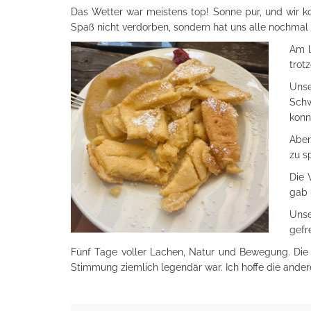
Das Wetter war meistens top! Sonne pur, und wir ko
Spaß nicht verdorben, sondern hat uns alle nochma
Am l
trot
Unse
Schw
konn
Aben
zu s
Die 
gab 
Unse
gefr
Fünf Tage voller Lachen, Natur und Bewegung. Die F
Stimmung ziemlich legendär war. Ich hoffe die ander