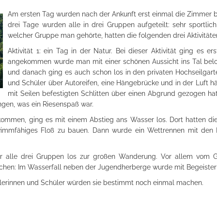
Am ersten Tag wurden nach der Ankunft erst einmal die Zimmer b
drei Tage wurden alle in drei Gruppen aufgeteilt: sehr sportlic
welcher Gruppe man gehörte, hatten die folgenden drei Aktivitäten
Aktivität 1: ein Tag in der Natur. Bei dieser Aktivität ging es
angekommen wurde man mit einer schönen Aussicht ins Tal beloh
und danach ging es auch schon los in den privaten Hochseilgar
und Schüler über Autoreifen, eine Hängebrücke und in der Luft h
mit Seilen befestigten Schlitten über einen Abgrund gezogen hat
ngen, was ein Riesenspaß war.
kommen, ging es mit einem Abstieg ans Wasser los. Dort hatten d
wimmfähiges Floß zu bauen. Dann wurde ein Wettrennen mit den F
für alle drei Gruppen los zur großen Wanderung. Vor allem vom 
machen: Im Wasserfall neben der Jugendherberge wurde mit Begeiste
folg und alle Schülerinnen und Schüler würden 