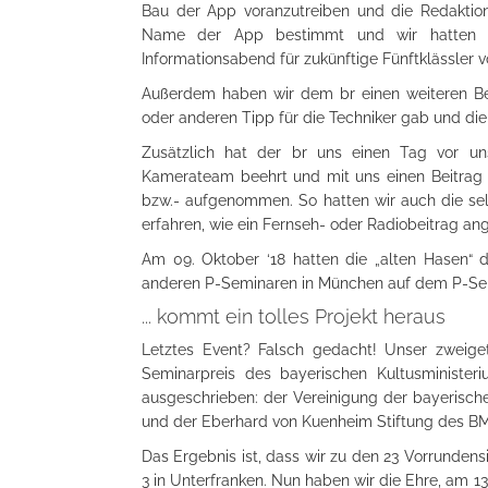
Bau der App voranzutreiben und die Redaktion 
Name der App bestimmt und wir hatten di
Informationsabend für zukünftige Fünftklässler v
Außerdem haben wir dem br einen weiteren Be
oder anderen Tipp für die Techniker gab und die 
Zusätzlich hat der br uns einen Tag vor u
Kamerateam beehrt und mit uns einen Beitrag 
bzw.- aufgenommen. So hatten wir auch die selt
erfahren, wie ein Fernseh- oder Radiobeitrag ang
Am 09. Oktober ‘18 hatten die „alten Hasen“ da
anderen P-Seminaren in München auf dem P-Semi
... kommt ein tolles Projekt heraus
Letztes Event? Falsch gedacht! Unser zweige
Seminarpreis des bayerischen Kultusministe
ausgeschrieben: der Vereinigung der bayerisch
und der Eberhard von Kuenheim Stiftung des 
Das Ergebnis ist, dass wir zu den 23 Vorrunde
3 in Unterfranken. Nun haben wir die Ehre, am 1