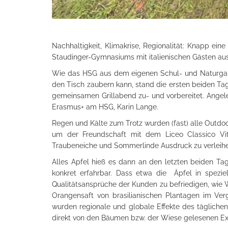
Nachhaltigkeit, Klimakrise, Regionalität: Knapp 
Staudinger-Gymnasiums mit italienischen Gästen au
Wie das HSG aus dem eigenen Schul- und Naturgart
den Tisch zaubern kann, stand die ersten beiden T
gemeinsamen Grillabend zu- und vorbereitet. Angelei
Erasmus+ am HSG, Karin Lange.
Regen und Kälte zum Trotz wurden (fast) alle Outd
um der Freundschaft mit dem Liceo Classico Vitt
Traubeneiche und Sommerlinde Ausdruck zu verleihe
Alles Apfel hieß es dann an den letzten beiden Ta
konkret erfahrbar. Dass etwa die Äpfel in spezi
Qualitätsansprüche der Kunden zu befriedigen, wie 
Orangensaft von brasilianischen Plantagen im Verg
wurden regionale und globale Effekte des tägliche
direkt von den Bäumen bzw. der Wiese gelesenen Exe