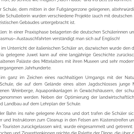
 Schule, dem mitten in der Fußgängerzone gelegenen, altehrwürdige
e Schulleiterin wurden verschiedene Projekte (auch mit deutschen Sc
istischen Gebäudes untergebracht ist.
ellen: In einer Praxisphase belagerten die deutschen Schülerinnen un
rasmus+-Austauschfahrten verständigt man sich auf Englisch!
m Unterricht der italienischen Schüler an, dazwischen wurde den d
ia gelegene Juwel kann auf eine langjährige Geschichte zurücksc
 erhaltenen Paläste des Mittelalters mit ihren Museen und sehr mode
 vergangenen Jahrhunderte.
im ganz im Zeichen eines nachhaltigen Umgangs mit der Natur. B
en Schule, die auf dem Gelände eines alten Jagdschlosses junge
genen Weinberge, Aquaponikanlagen in Gewächshäusern, der schule
enommen werden. Neben der Optimierung der landwirtschaftlich
nd Landbau auf dem Lehrplan der Schule.
 Bahn ins nahe gelegene Ancona und dort trafen die Schüler sich m
rer und Instruktoren zum Cleanup in den Felsen am Küstenstreifen un
ie Touristen zurückgelassen wird, wurde eingesammelt und getrennt:
äbchen und Zigarettenkippen reichte die Palette der Dinge, die über