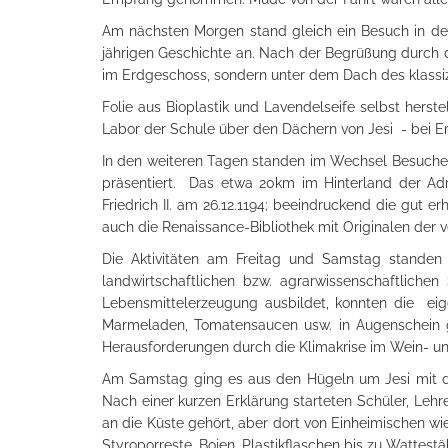
Am nächsten Morgen stand gleich ein Besuch in der
jährigen Geschichte an. Nach der Begrüßung durch di
im Erdgeschoss, sondern unter dem Dach des klassiz
Folie aus Bioplastik und Lavendelseife selbst herst
Labor der Schule über den Dächern von Jesi - bei E
In den weiteren Tagen standen im Wechsel Besuche i
präsentiert. Das etwa 20km im Hinterland der Adr
Friedrich II. am 26.12.1194; beeindruckend die gut
auch die Renaissance-Bibliothek mit Originalen der
Die Aktivitäten am Freitag und Samstag standen 
landwirtschaftlichen bzw. agrarwissenschaftlich
Lebensmittelerzeugung ausbildet, konnten die ei
Marmeladen, Tomatensaucen usw. in Augenschein g
Herausforderungen durch die Klimakrise im Wein- u
Am Samstag ging es aus den Hügeln um Jesi mit der
Nach einer kurzen Erklärung starteten Schüler, Leh
an die Küste gehört, aber dort von Einheimischen w
Styroporreste, Bojen, Plastikflaschen bis zu Wattest