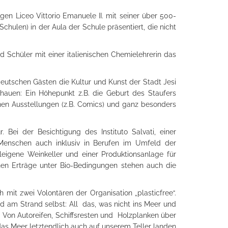
n Liceo Vittorio Emanuele II. mit seiner über 500-
hulen) in der Aula der Schule präsentiert, die nicht
d Schüler mit einer italienischen Chemielehrerin das
eutschen Gästen die Kultur und Kunst der Stadt Jesi
hauen: Ein Höhepunkt z.B. die Geburt des Staufers
rnen Ausstellungen (z.B. Comics) und ganz besonders
ei der Besichtigung des Instituto Salvati, einer
 Menschen auch inklusiv in Berufen im Umfeld der
igene Weinkeller und einer Produktionsanlage für
en Erträge unter Bio-Bedingungen stehen auch die
it zwei Volontären der Organisation „plasticfree“.
d am Strand selbst: All das, was nicht ins Meer und
 Von Autoreifen, Schiffsresten und Holzplanken über
 das Meer letztendlich auch auf unserem Teller landen