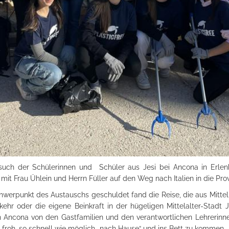
uch der Schülerinnen und Schüler aus Jesi bei Ancona in Erlen
t Frau Ühlein und Herrn Füller auf den Weg nach Italien in die Pro
erpunkt des Austauschs geschuldet fand die Reise, die aus Mitteln
kehr oder die eigene Beinkraft in der hügeligen Mittelalter-Stad
Ancona von den Gastfamilien und den verantwortlichen Lehrerinnen
roh, so schnell wie möglich „nach Hause“ und ins Bett zu kommen.