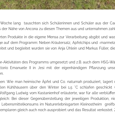
eine Woche lang tauschten sich Schülerinnen und Schüler aus de
s der Nähe von Ancona zu diesen Themen aus und unternahmen zahlre
en Produkte in die eigene Mensa zur Verarbeitung abgibt und was 
age auf dem Programm: Neben Kräutersalz, Apfelchips und -marmela
tet und begleitet wurden sie von Anja Ühlein und Markus Füller, di
oor-Aktivitäten des Programms umgesetzt und z.B. auch dem HSG-Wäl
orio Emanuele II in Jesi mit der eigenhändigen Pflanzung unse
n.
gen: Wie man heimische Äpfel und Co. naturnah produziert, lagert
ellen Kühlhäusern über den Winter bei 1,5 °C schlafen geschickt
Wolfgang Ludwig vom Kastanienhof erläuterte, war für alle verblüffe
leich: Bei dieser Gegenüberstellung der jeweiligen Produktion, ni
n Lebensmittelkonsums im Naturerlebnisgarten Kleinostheim greifba
mplaren gleich auch noch ausprobiert und das Resultat verkostet. Z