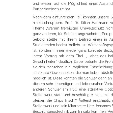
und wiesen auf die Möglichkeit eines Ausland
Partnerhochschule hat.
Nach dem einführenden Teil konnten unsere Sc
hineinschnuppern. Prof. Dr. Kilian Hartmann v
Thema „Warum freiwilliger Umweltschutz nicht
ganz anderen, für Schüler ungewohnten Perspekt
Sebold stellte mit ihrem Beitrag einen in A
Studierenden höchst beliebt ist: Wirtschaftspsy
ist, sondern immer wieder ganz konkrete Bezüg
ihrem Vortrag mit dem Titel „… aber das h
Gewohnheiten“ deutlich. Dabei betonte die Prof
sie den Menschen in alltäglichen Entscheidungs
schlechte Gewohnheiten, die man lieber abstel
möglich ist. Diese konnten die Schüler dann an
diesem sehr lebendigen und lebensnahen Vortrag
anderen Schüler am HSG eine attraktive Optio
Stollenwerk statt und beschäftigte sich mit
bleiben die Chips frisch?“ Äußerst anschaulic
Stollenwerk und sein Mitarbeiter Herr Johannes
Beschichtungstechnik zum Einsatz kommen. Wel