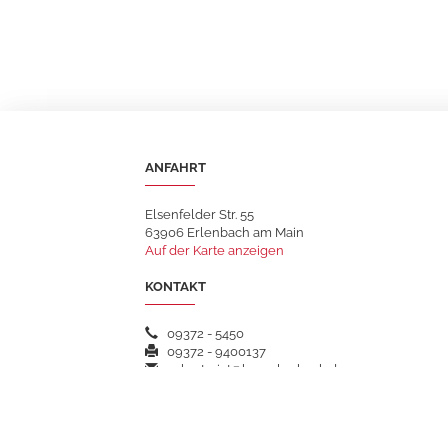
ANFAHRT
Elsenfelder Str. 55
63906 Erlenbach am Main
Auf der Karte anzeigen
KONTAKT
09372 - 5450
09372 - 9400137
sekretariat@hsgerlenbach.de
WEITERFÜHRENDE LINKS