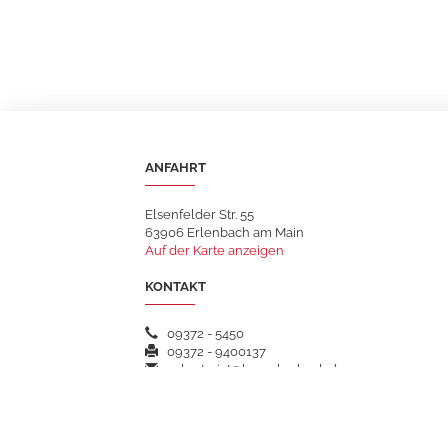
ANFAHRT
Elsenfelder Str. 55
63906 Erlenbach am Main
Auf der Karte anzeigen
KONTAKT
09372 - 5450
09372 - 9400137
sekretariat@hsgerlenbach.de
WEITERFÜHRENDE LINKS