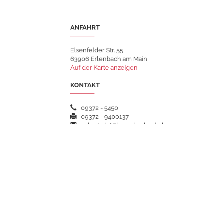
ANFAHRT
Elsenfelder Str. 55
63906 Erlenbach am Main
Auf der Karte anzeigen
KONTAKT
09372 - 5450
09372 - 9400137
sekretariat@hsgerlenbach.de
WEITERFÜHRENDE LINKS
Datenschutz
Impressum