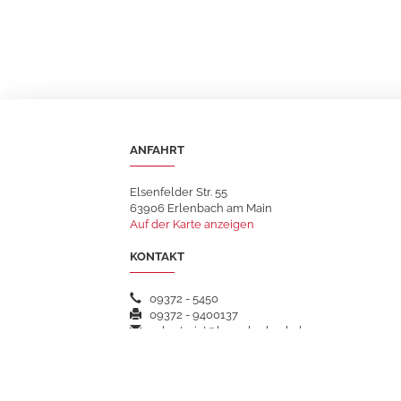
ANFAHRT
Elsenfelder Str. 55
63906 Erlenbach am Main
Auf der Karte anzeigen
KONTAKT
09372 - 5450
09372 - 9400137
sekretariat@hsgerlenbach.de
WEITERFÜHRENDE LINKS