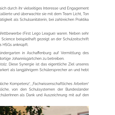
ich durch ihr vielseitiges Interesse und Engagement
allierte und überwachte sie mit dem Team Licht, Ton
igkeit als Schulsanitäterin, bei zahlreichen Praktika
-Wettbewerbe (First Lego League) waren. Neben sehr
Science beispielhaft gezeigt an der Schulzeitschrift
es HSGs anknüpft.
kindergarten in Aschaffenburg auf Vermittlung des
dortige Johannisgärtchen zu betreiben.
lz. Diese Synergie ist das eigentliche Ziel unseres
Markert als langjährigem Schülersprecher an und hebt
liche Kompetenz“, „Fachwissenschaftliches Arbeiten“
ssliche, von den Schulsystemen der Bundesländer
SchülerInnen als Dank und Auszeichnung mit auf den