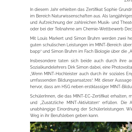
Zert
In diesem Jahr erhielten das Zertifikat Sophie Gru
im Bereich Naturwissenschaften aus. Als langjährig
und Aufzeichnung der zahlreichen Musik- und Theatera
oder bei der Teilnahme am Chemie-Wettbewerb De
Mit Louis Markert und Simon Bruhm werden zwei her
guten schulischen Leistungen im MINT-Bereich überze
bapp“ und Simon Bruhm im Fach Biologie über die „A
Insbesondere taten sich beide auch durch ihre au
Sozialkundelehrers Dirk Simon dabei, eine Photovolt
„Wenn MINT-Hochleister auch durch ihr soziales Eng
umfassenden Bildungsansatzes“. Mit dieser Aussage s
hervor, dass am HSG neben erstklassiger MINT-Bildu
SchülerInnen, die das MINT-EC-Zertifikat erhalten,
und „Zusätzliche MINT-Aktivitäten“ erfüllen. D
unabhängige Einordnung der Schülerleistungen. Wir
Weg in ihr Berufsleben geben kann.