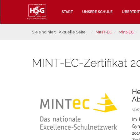
START
UNSERE SCHULE
ÜBERTRIT
Sie sind hier:
Aktuelle Seite:
MINT-EC
Mint-EC
MINT-EC-Zertifikat 2
He
Ab
von
Im 
Gym
201