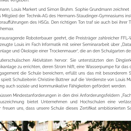
ifikat vergeben.
ndmann, Louis Markert und Simon Bruhm. Sophie Grundmann zeichnet s
es Mitglied der Technik-AG des Hermann-Staudinger-Gymnasiums inst
ufführungen des HSGs. Den richtigen Ton traf sie auch bei ihrer Tät
chemax.
ausragende Roboterbauer geehrt, die Preisträger zahlreicher FFL
ugte Louis im Fach Informatik mit seiner Seminararbeit über „Data 
nlage und Ökologie einer Trockenmauer“, die an den Schulgarten d
ßerschulischen Aktivitäten hervor: Sie unterstützten den Dingler
aikanlage zu errichten, deren Strom hilft, eine Wasserpumpe für das 
agement die Schule bereichern, erfüllt uns das mit besonderem Sto
pielt Schulleiterin Christine Büttner auf die Verdienste von Louis 
ng auch soziale und kommunikative Fähigkeiten gefördert werden.
 müssen Mindestanforderungen in den drei Anforderungsfeldern „Fach
ie Auszeichnung bietet Unternehmen und Hochschulen eine verlä
 freuen uns, dass unsere Schule dieses Zertifikat ambitionierten 